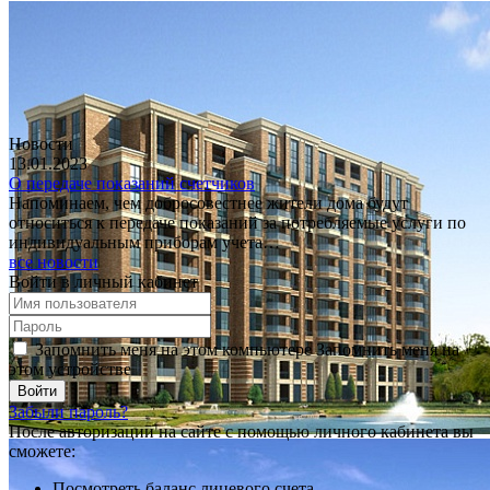
Новости
13.01.2023
О передаче показаний счетчиков
Напоминаем, чем добросовестнее жители дома будут
относиться к передаче показаний за потребляемые услуги по
индивидуальным приборам учета…
все новости
Войти в личный кабинет
Запомнить меня на этом компьютере
Запомнить меня на
этом устройстве
Забыли пароль?
После авторизации на сайте с помощью личного кабинета вы
сможете:
Посмотреть баланс лицевого счета